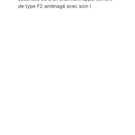
de type F2 aménagé avec soin !
Navigation du site
Menu principal :
Accueil
Articles
(Blog)
À propos
F.A.Q
Contact
Explorations :
Adoption & Identité
Culture Vietnamienne
Voyage au Vietnam
Ressources & contenus immersifs
Témoignages