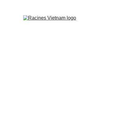
“Un blog créé par un Franc
Acc
Tourisme Vie
Découvrez l'évolution du to
é