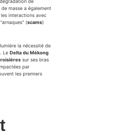
la dégradation de 
e de masse a également 
 les interactions avec 
 "arnaques" (
scams
) 
 lumière la nécessité de 
s
. Le 
Delta du Mékong
roisières
 sur ses bras 
impactées par 
ouvent les premiers 
t 