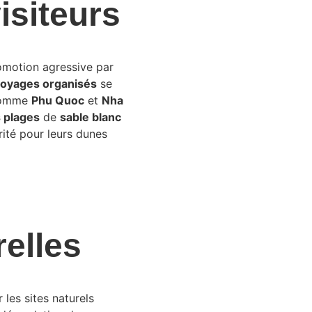
isiteurs
romotion agressive par 
oyages organisés
 se 
comme 
Phu Quoc
 et 
Nha 
s plages
 de 
sable blanc
ité pour leurs dunes 
relles
les sites naturels 