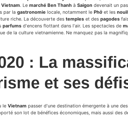
 Vietnam
. Le 
marché Ben Thanh
 à 
Saigon
 devenait un pas
s par la 
gastronomie
 locale, notamment le 
Phở
 et les 
nouil
ture riche. La découverte des 
temples
 et des 
pagodes
 fai
s 
parfums
 d'encens flottant dans l'air. Les spectacles de 
ma
que de la culture vietnamienne. Ne manquez pas la magnifiq
020 : La massific
risme et ses défi
 le 
Vietnam
 passer d'une destination émergente à une des
pporté son lot de bénéfices économiques, mais aussi des dé