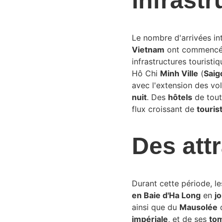
infrast
Le nombre d'arrivées in
Vietnam
 ont commencé 
infrastructures tourist
Hô Chi 
Minh Ville
 (
Saig
avec l'extension des vol
nuit
. Des 
hôtels
 de tou
flux croissant de 
touris
Des attr
Durant cette période, le
en Baie d'Ha Long
 en 
j
ainsi que du 
Mausolée
 
impériale
, et de ses 
to