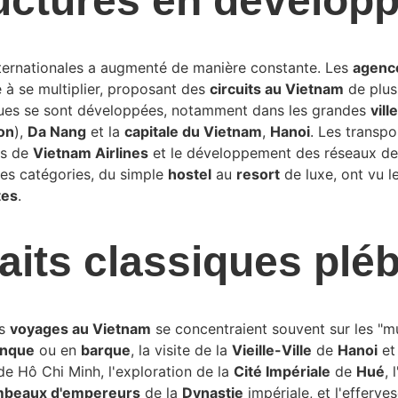
ructures en dévelop
ternationales a augmenté de manière constante. Les 
agenc
à se multiplier, proposant des 
circuits au Vietnam
 de plus
iques se sont développées, notamment dans les grandes 
vil
on
), 
Da Nang
 et la 
capitale du Vietnam
, 
Hanoi
. Les transpo
s de 
Vietnam Airlines
 et le développement des réseaux de
tes catégories, du simple 
hostel
 au 
resort
 de luxe, ont vu l
tes
.
aits classiques pléb
s 
voyages au Vietnam
 se concentraient souvent sur les "mu
onque
 ou en 
barque
, la visite de la 
Vieille-Ville
 de 
Hanoi
 et
de Hô Chi Minh, l'exploration de la 
Cité Impériale
 de 
Hué
, l
mbeaux d'empereurs
 de la 
Dynastie
 impériale, et l'efferv