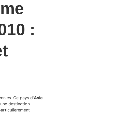
sme 
010 : 
t 
ennies. Ce pays d'
Asie 
 une destination 
particulièrement 