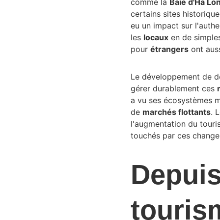
comme la 
Baie d'Ha Lo
certains sites historiq
eu un impact sur l'authe
les 
locaux
 en de simple
pour 
étrangers
 ont aus
Le développement de d
gérer durablement ces 
a vu ses écosystèmes me
de 
marchés flottants
. 
l'augmentation du touri
touchés par ces change
Depuis
touris