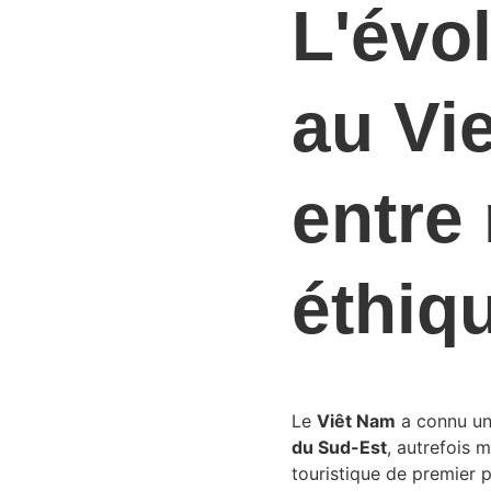
L'évo
au 
Vi
entre 
éthiq
Le 
Viêt Nam
 a connu un
du Sud-Est
, autrefois 
touristique de premier p