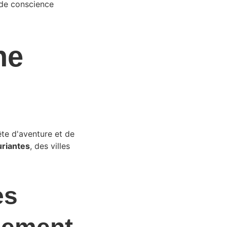
 de conscience 
ne 
ête d'aventure et de 
uriantes
, des villes 
es 