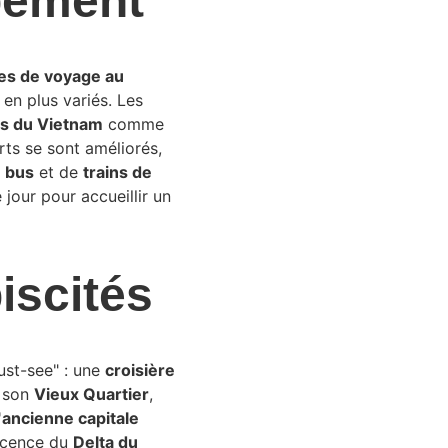
pement
es de voyage au 
 en plus variés. Les 
les du Vietnam
 comme 
rts se sont améliorés, 
 
bus
 et de 
trains de 
e jour pour accueillir un 
iscités
st-see" : une 
croisière 
 son 
Vieux Quartier
, 
'
ancienne capitale 
escence du 
Delta du 