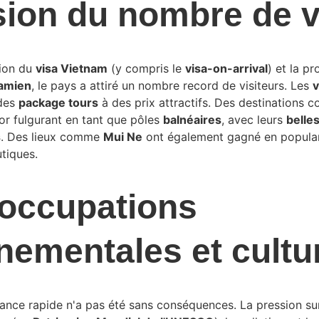
sion du nombre de v
ion du 
visa Vietnam
 (y compris le 
visa-on-arrival
) et la p
amien
, le pays a attiré un nombre record de visiteurs. Les 
v
des 
package tours
 à des prix attractifs. Des destinations 
or fulgurant en tant que pôles 
balnéaires
, avec leurs 
belle
s
. Des lieux comme 
Mui Ne
 ont également gagné en popular
utiques.
occupations 
nementales et cultu
ance rapide n'a pas été sans conséquences. La pression sur 