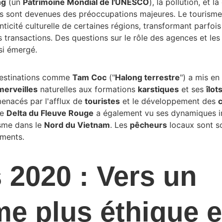
ng
 (un 
Patrimoine Mondial de l'UNESCO
), la pollution, et 
ues sont devenues des préoccupations majeures. Le tourism
nticité culturelle de certaines régions, transformant parfois
s transactions. Des questions sur le rôle des agences et les
si émergé.
estinations comme 
Tam Coc
 ("
Halong terrestre
") a mis en
merveilles
 naturelles aux formations 
karstiques
 et ses 
îlot
nacés par l'afflux de 
touristes
 et le développement des 
c
Le 
Delta du Fleuve Rouge
 a également vu ses dynamiques 
sme dans le 
Nord du Vietnam
. Les 
pêcheurs
 locaux sont s
ments.
 2020 : Vers un 
me plus éthique e