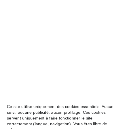
Soutenir le projet
Légal & langues
Mentions légales
Politique de confidentialité
[FR / EN]
Contact & réseaux
✉️ 
contact@racinesvietnam.com
📱 
Instagram
 | 
Facebook
 | 
YouTube
Ce site utilise uniquement des cookies essentiels. Aucun
©️ 
Copyright
suivi, aucune publicité, aucun profilage. Ces cookies
© 2025 
RacinesVietnam.com
 — Tous 
servent uniquement à faire fonctionner le site
droits réservés
correctement (langue, navigation). Vous êtes libre de